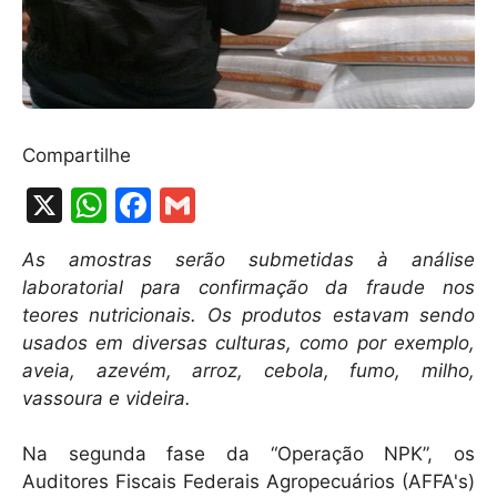
Compartilhe
X
W
F
G
h
a
m
As amostras serão submetidas à análise
at
c
ai
laboratorial para confirmação da fraude nos
s
e
l
teores nutricionais. Os produtos estavam sendo
A
b
usados em diversas culturas, como por exemplo,
aveia, azevém, arroz, cebola, fumo, milho,
p
o
vassoura e videira.
p
o
k
Na segunda fase da “Operação NPK”, os
Auditores Fiscais Federais Agropecuários (AFFA's)