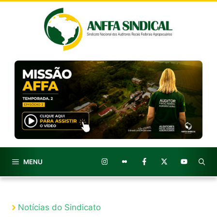
Pular
para
o
conteúdo
MENU
Notícias do Sindicato