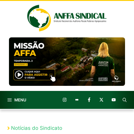
Pular
para
o
conteúdo
MENU
Notícias do Sindicato