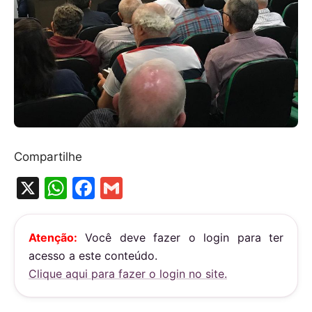
Compartilhe
X
W
F
G
h
a
m
at
c
ai
Atenção:
Você deve fazer o login para ter
s
e
l
acesso a este conteúdo.
A
b
Clique aqui para fazer o login no site.
p
o