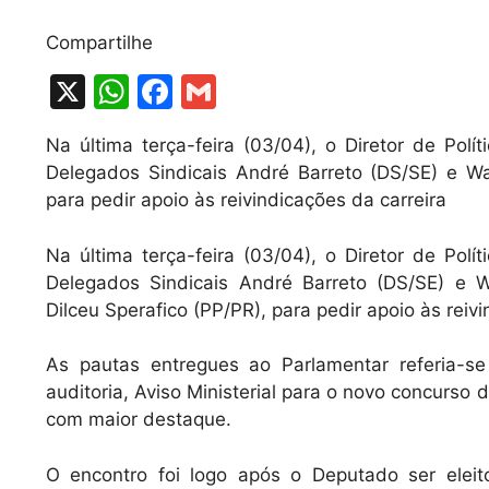
Compartilhe
X
W
F
G
h
a
m
Na última terça-feira (03/04), o Diretor de Polí
at
c
ai
Delegados Sindicais André Barreto (DS/SE) e W
s
e
l
para pedir apoio às reivindicações da carreira
A
b
Na última terça-feira (03/04), o Diretor de Polí
p
o
Delegados Sindicais André Barreto (DS/SE) e
p
o
Dilceu Sperafico (PP/PR), para pedir apoio às reivi
k
As pautas entregues ao Parlamentar referia-se
auditoria, Aviso Ministerial para o novo concurso 
com maior destaque.
O encontro foi logo após o Deputado ser eleito