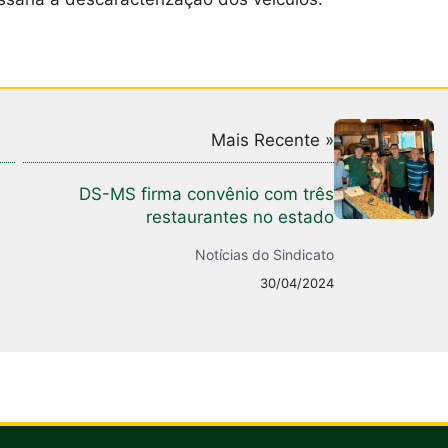
Mais Recente »
DS-MS firma convênio com três
restaurantes no estado
Notícias do Sindicato
30/04/2024