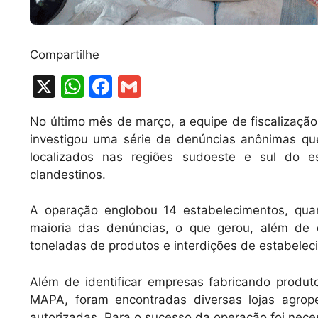
Compartilhe
X
W
F
G
h
a
m
No último mês de março, a equipe de fiscalizaçã
at
c
ai
investigou uma série de denúncias anônimas qu
s
e
l
localizados nas regiões sudoeste e sul do e
A
b
clandestinos.
p
o
A operação englobou 14 estabelecimentos, qua
p
o
maioria das denúncias, o que gerou, além de 
k
toneladas de produtos e interdições de estabelec
Além de identificar empresas fabricando produt
MAPA, foram encontradas diversas lojas agrop
autorizadas. Para o sucesso da operação foi neces