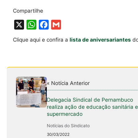
Compartilhe
X
W
F
G
h
a
m
Clique aqui e confira a
lista de aniversariantes
do
at
c
ai
s
e
l
A
b
p
o
p
o
« Notícia Anterior
k
Delegacia Sindical de Pernambuco
realiza ação de educação sanitária 
supermercado
Notícias do Sindicato
30/03/2022