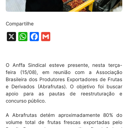
Compartilhe
X
W
F
G
h
a
m
at
c
ai
s
e
l
O Anffa Sindical esteve presente, nesta terça-
A
b
feira (15/08), em reunião com a Associação
Brasileira dos Produtores Exportadores de Frutas
p
o
e Derivados (Abrafrutas). O objetivo foi buscar
p
o
apoio para as pautas de reestruturação e
k
concurso público.
A Abrafrutas detém aproximadamente 80% do
volume total de frutas frescas exportadas pelo