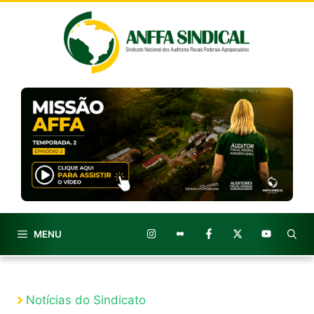
Pular
para
o
conteúdo
MENU
Notícias do Sindicato