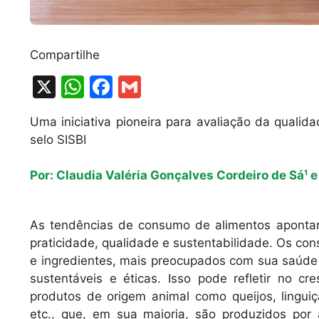
Compartilhe
X
W
F
G
h
a
m
Uma iniciativa pioneira para avaliação da quali
at
c
ai
selo SISBI
s
e
l
A
b
Por: Claudia Valéria Gonçalves Cordeiro de Sá¹ 
p
o
p
o
As tendências de consumo de alimentos apontam 
k
praticidade, qualidade e sustentabilidade. Os co
e ingredientes, mais preocupados com sua saúde 
sustentáveis e éticas. Isso pode refletir no cr
produtos de origem animal como queijos, linguiç
etc., que, em sua maioria, são produzidos por 