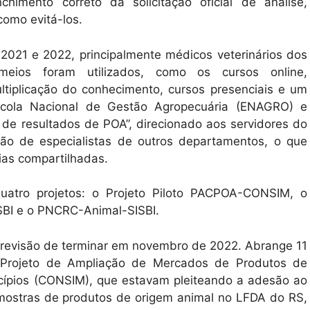
himento correto da solicitação oficial de análise,
como evitá-los.
 2021 e 2022, principalmente médicos veterinários dos
 meios foram utilizados, como os cursos online,
ultiplicação do conhecimento, cursos presenciais e um
Escola Nacional de Gestão Agropecuária (ENAGRO) e
 de resultados de POA”, direcionado aos servidores do
ção de especialistas de outros departamentos, o que
cias compartilhadas.
quatro projetos: o Projeto Piloto PACPOA-CONSIM, o
SBI e o PNCRC-Animal-SISBI.
 previsão de terminar em novembro de 2022. Abrange 11
o Projeto de Ampliação de Mercados de Produtos de
cípios (CONSIM), que estavam pleiteando a adesão ao
mostras de produtos de origem animal no LFDA do RS,