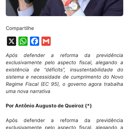
Compartilhe
X
W
F
G
h
a
m
Após defender a reforma da previdência
at
c
ai
exclusivamente pelo aspecto fiscal, alegando a
s
e
l
existência de “déficits”, insustentabilidade do
A
b
sistema e necessidade de cumprimento do Novo
Regime Fiscal (EC 95), o governo agora trabalha
p
o
uma nova narrativa
p
o
k
Por Antônio Augusto de Queiroz (*)
Após defender a reforma da previdência
exclusivamente pelo aspecto fiscal, alegando a