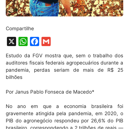
Compartilhe
X
W
F
G
h
a
m
Estudo da FGV mostra que, sem o trabalho dos
at
c
ai
auditores fiscais federais agropecuários durante a
s
e
l
pandemia, perdas seriam de mais de R$ 25
A
b
bilhões
p
o
Por Janus Pablo Fonseca de Macedo*
p
o
k
No ano em que a economia brasileira foi
gravemente atingida pela pandemia, em 2020, o
PIB do agronegócio respondeu por 26,6% do PIB
brasileiro, correspondendo a 2 trilhões de reais —