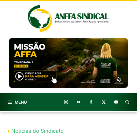
Pular
para
o
conteúdo
MENU
Notícias do Sindicato