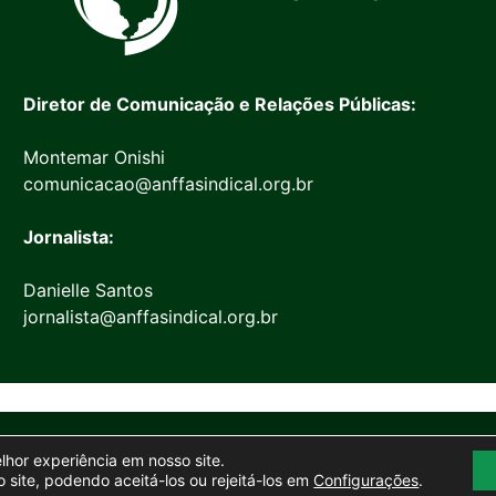
Diretor de Comunicação e Relações Públicas:
Montemar Onishi
comunicacao@anffasindical.org.br
Jornalista:
Danielle Santos
jornalista@anffasindical.org.br
© 2026 Anffa Sindical
elhor experiência em nosso site.
Site desenvolvido por
Marketing Objetivo
 site, podendo aceitá-los ou rejeitá-los em
Configurações
.