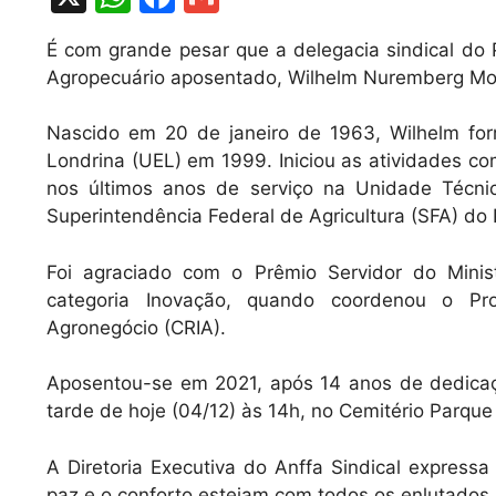
h
a
m
É com grande pesar que a delegacia sindical do P
at
c
ai
Agropecuário aposentado, Wilhelm Nuremberg Morei
s
e
l
A
b
Nascido em 20 de janeiro de 1963, Wilhelm fo
Londrina (UEL) em 1999. Iniciou as atividades co
p
o
nos últimos anos de serviço na Unidade Técni
p
o
Superintendência Federal de Agricultura (SFA) do
k
Foi agraciado com o Prêmio Servidor do Minis
categoria Inovação, quando coordenou o Pro
Agronegócio (CRIA).
Aposentou-se em 2021, após 14 anos de dedicaçã
tarde de hoje (04/12) às 14h, no Cemitério Parqu
A Diretoria Executiva do Anffa Sindical express
paz e o conforto estejam com todos os enlutados