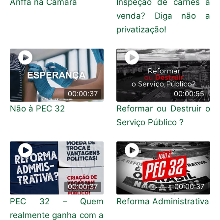
Anffa na Câmara
Inspeção de carnes à
venda? Diga não a
privatização!
00:00:37
00:00:55
Não à PEC 32
Reformar ou Destruir o
Serviço Público ?
00:00:37
00:00:37
PEC 32 – Quem
Reforma Administrativa
realmente ganha com a