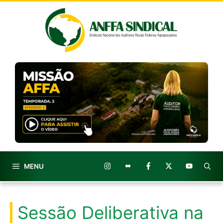
Pular
para
o
conteúdo
MENU
Sessão Deliberativa na