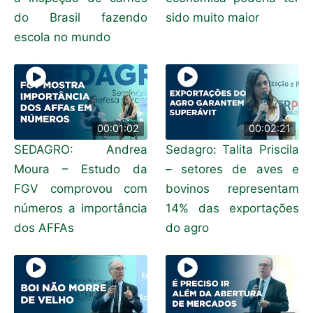
do Brasil fazendo
sido muito maior
escola no mundo
00:01:02
00:02:21
SEDAGRO: Andrea
Sedagro: Talita Priscila
Moura – Estudo da
– setores de aves e
FGV comprovou com
bovinos representam
números a importância
14% das exportações
dos AFFAs
do agro