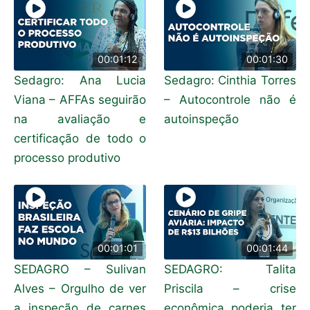
00:01:12
00:01:30
Sedagro: Ana Lucia
Sedagro: Cinthia Torres
Viana – AFFAs seguirão
– Autocontrole não é
na avaliação e
autoinspeção
certificação de todo o
processo produtivo
00:01:01
00:01:44
SEDAGRO – Sulivan
SEDAGRO: Talita
Alves – Orgulho de ver
Priscila – crise
a inspeção de carnes
econômica poderia ter