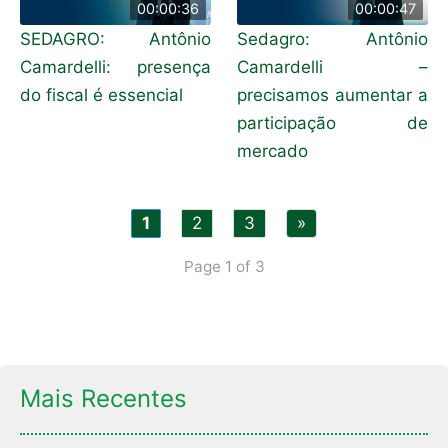
00:00:36
00:00:47
SEDAGRO: Antônio
Sedagro: Antônio
Camardelli: presença
Camardelli –
do fiscal é essencial
precisamos aumentar a
participação de
mercado
1
2
3
»
Page 1 of 3
Mais Recentes