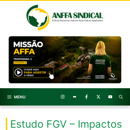
Pular
para
o
conteúdo
MENU
Estudo FGV – Impactos