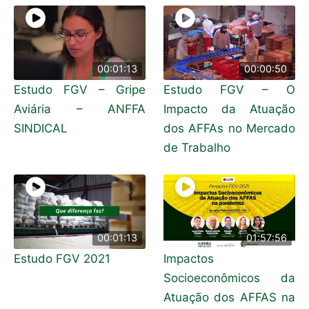
00:01:13
00:00:50
Estudo FGV – Gripe
Estudo FGV – O
Aviária – ANFFA
Impacto da Atuação
SINDICAL
dos AFFAs no Mercado
de Trabalho
00:01:13
01:57:56
Estudo FGV 2021
Impactos
Socioeconômicos da
Atuação dos AFFAS na