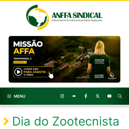
Pular
para
o
conteúdo
MENU
Dia do Zootecnista