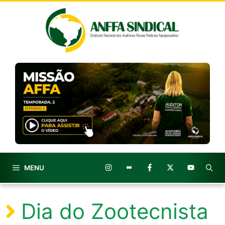
Pular
para
o
conteúdo
MENU
Dia do Zootecnista