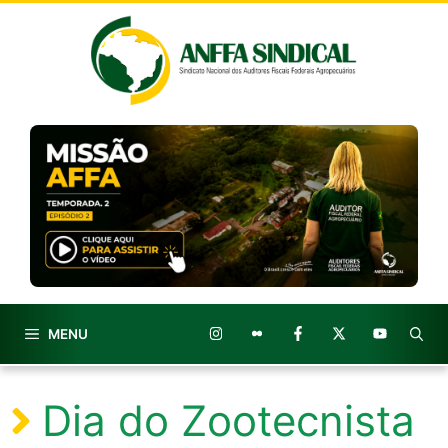
Pular
para
o
conteúdo
MENU
Dia do Zootecnista