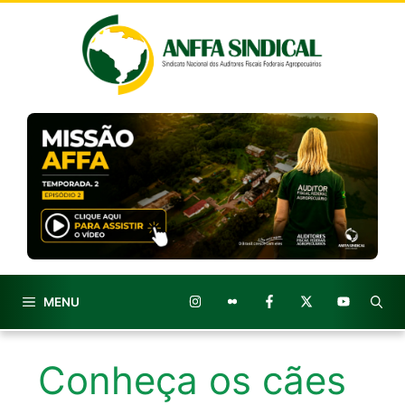
Pular
para
o
conteúdo
MENU
Conheça os cães