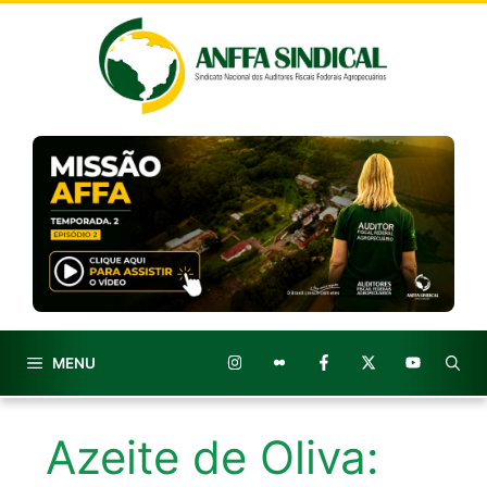
Pular
para
o
conteúdo
MENU
Azeite de Oliva: