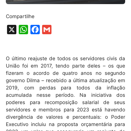
Compartilhe
X
W
F
G
h
a
m
at
c
ai
s
e
l
O último reajuste de todos os servidores civis da
A
b
União foi em 2017, tendo parte deles – os que
fizeram o acordo de quatro anos no segundo
p
o
governo Dilma – recebido a última atualização em
p
o
2019, com perdas para todos da inflação
k
acumulada nesse período. Na iniciativa dos
poderes para recomposição salarial de seus
servidores e membros para 2023 está havendo
divergência de valores e percentuais: o Poder
Executivo incluiu na proposta orçamentária para