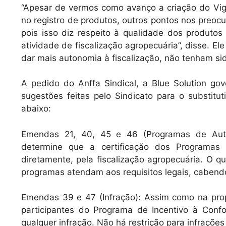
“Apesar de vermos como avanço a criação do Vigi
no registro de produtos, outros pontos nos preocu
pois isso diz respeito à qualidade dos produt
atividade de fiscalização agropecuária”, disse. E
dar mais autonomia à fiscalização, não tenham si
A pedido do Anffa Sindical, a Blue Solution go
sugestões feitas pelo Sindicato para o substit
abaixo:
Emendas 21, 40, 45 e 46 (Programas de Autoc
determine que a certificação dos Programas d
diretamente, pela fiscalização agropecuária. O qu
programas atendam aos requisitos legais, cabendo
Emendas 39 e 47 (Infração): Assim como na prop
participantes do Programa de Incentivo à Conf
qualquer infração. Não há restrição para infraçõe