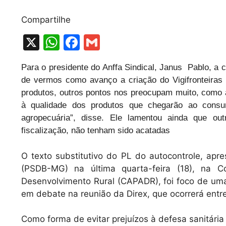
Compartilhe
X
W
F
G
h
a
m
Para o presidente do Anffa Sindical, Janus Pablo, a 
at
c
ai
de vermos como avanço a criação do Vigifronteiras e
s
e
l
produtos, outros pontos nos preocupam muito, como a l
A
b
à qualidade dos produtos que chegarão ao consum
agropecuária”, disse. Ele lamentou ainda que ou
p
o
fiscalização, não tenham sido acatadas
p
o
k
O texto substitutivo do PL do autocontrole, apr
(PSDB-MG) na última quarta-feira (18), na C
Desenvolvimento Rural (CAPADR), foi foco de uma a
em debate na reunião da Direx, que ocorrerá entre
Como forma de evitar prejuízos à defesa sanitária 