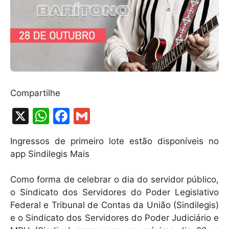
Compartilhe
X
W
F
G
h
a
m
Ingressos de primeiro lote estão disponíveis no
at
c
ai
app Sindilegis Mais
s
e
l
A
b
Como forma de celebrar o dia do servidor público,
o Sindicato dos Servidores do Poder Legislativo
p
o
Federal e Tribunal de Contas da União (Sindilegis)
p
o
e o Sindicato dos Servidores do Poder Judiciário e