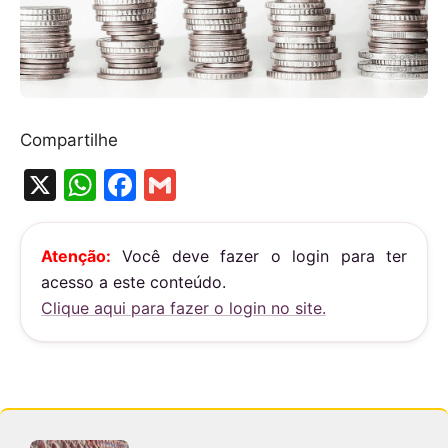
Compartilhe
X
W
F
G
h
a
m
at
c
ai
Atenção:
Você deve fazer o login para ter
s
e
l
acesso a este conteúdo.
A
b
Clique aqui para fazer o login no site.
p
o
p
o
k