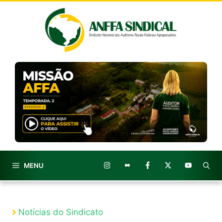
Pular
para
o
conteúdo
MENU
Notícias do Sindicato