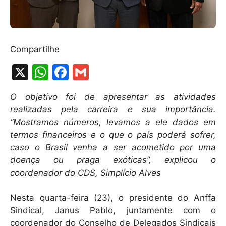
Compartilhe
X
W
F
G
h
a
m
O objetivo foi de apresentar as atividades
at
c
ai
realizadas pela carreira e sua importância.
s
e
l
“Mostramos números, levamos a ele dados em
A
b
termos financeiros e o que o país poderá sofrer,
caso o Brasil venha a ser acometido por uma
p
o
doença ou praga exóticas”, explicou o
p
o
coordenador do CDS, Simplício Alves
k
Nesta quarta-feira (23), o presidente do Anffa
Sindical, Janus Pablo, juntamente com o
coordenador do Conselho de Delegados Sindicais