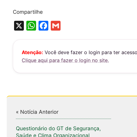
Compartilhe
X
W
F
G
h
a
m
at
c
ai
s
e
l
Atenção:
Você deve fazer o login para ter acess
Clique aqui para fazer o login no site.
A
b
p
o
p
o
k
« Notícia Anterior
Questionário do GT de Segurança,
Saúde e Clima Organizacional