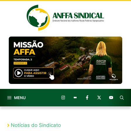
Pular
para
o
conteúdo
MENU
Notícias do Sindicato