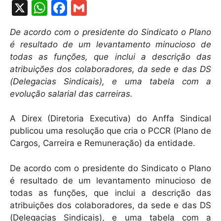
X
W
F
G
h
a
m
De acordo com o presidente do Sindicato o Plano
at
c
ai
é resultado de um levantamento minucioso de
s
e
l
todas as funções, que inclui a descrição das
A
b
atribuições dos colaboradores, da sede e das DS
(Delegacias Sindicais), e uma tabela com a
p
o
evolução salarial das carreiras.
p
o
k
A Direx (Diretoria Executiva) do Anffa Sindical
publicou uma resolução que cria o PCCR (Plano de
Cargos, Carreira e Remuneração) da entidade.
De acordo com o presidente do Sindicato o Plano
é resultado de um levantamento minucioso de
todas as funções, que inclui a descrição das
atribuições dos colaboradores, da sede e das DS
(Delegacias Sindicais), e uma tabela com a