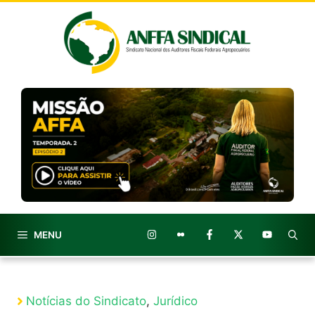
Pular
para
o
conteúdo
MENU
Notícias do Sindicato
,
Jurídico