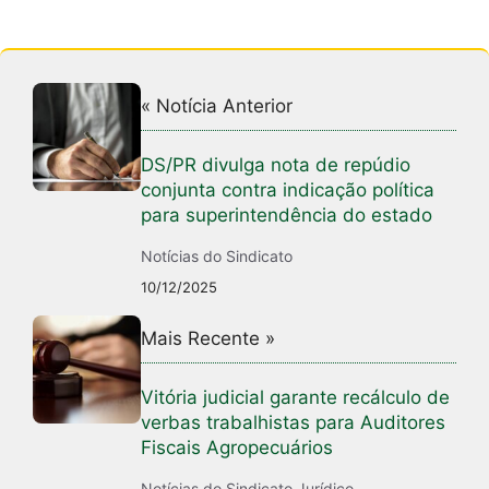
p
o
k
« Notícia Anterior
DS/PR divulga nota de repúdio
conjunta contra indicação política
para superintendência do estado
Notícias do Sindicato
10/12/2025
Mais Recente »
Vitória judicial garante recálculo de
verbas trabalhistas para Auditores
Fiscais Agropecuários
Notícias do Sindicato
,
Jurídico