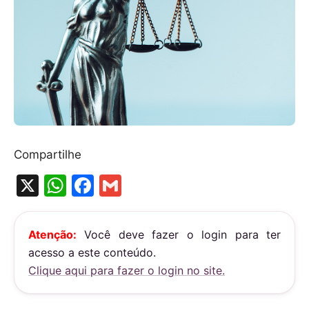
Compartilhe
X
W
F
G
h
a
m
at
c
ai
Atenção:
Você deve fazer o login para ter
s
e
l
acesso a este conteúdo.
A
b
Clique aqui para fazer o login no site.
p
o