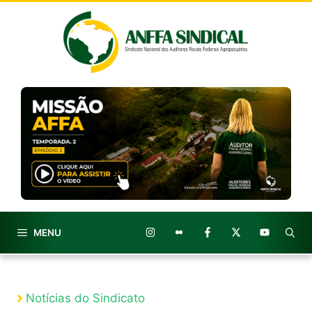
Pular
para
o
conteúdo
MENU
Notícias do Sindicato