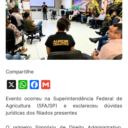
Compartilhe
X
W
F
G
h
a
m
Evento ocorreu na Superintendência Federal de
at
c
ai
Agricultura (SFA/SP) e esclareceu dúvidas
s
e
l
jurídicas dos filiados presentes
A
b
O primeiro Simpósio de Direito Administrativo,