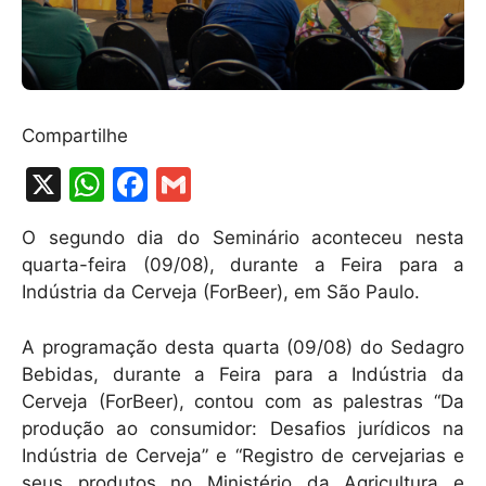
Compartilhe
X
W
F
G
h
a
m
O segundo dia do Seminário aconteceu nesta
at
c
ai
quarta-feira (09/08), durante a Feira para a
s
e
l
Indústria da Cerveja (ForBeer), em São Paulo.
A
b
A programação desta quarta (09/08) do Sedagro
p
o
Bebidas, durante a Feira para a Indústria da
p
o
Cerveja (ForBeer), contou com as palestras “Da
k
produção ao consumidor: Desafios jurídicos na
Indústria de Cerveja” e “Registro de cervejarias e
seus produtos no Ministério da Agricultura e