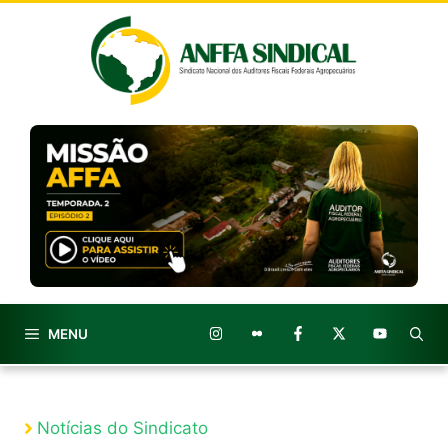
Pular
para
o
conteúdo
MENU
Notícias do Sindicato