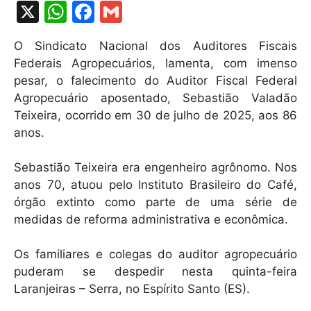
X
W
F
G
h
a
m
O Sindicato Nacional dos Auditores Fiscais
at
c
ai
Federais Agropecuários, lamenta, com imenso
s
e
l
pesar, o falecimento do Auditor Fiscal Federal
A
b
Agropecuário aposentado, Sebastião Valadão
Teixeira, ocorrido em 30 de julho de 2025, aos 86
p
o
anos.
p
o
k
Sebastião Teixeira era engenheiro agrônomo. Nos
anos 70, atuou pelo Instituto Brasileiro do Café,
órgão extinto como parte de uma série de
medidas de reforma administrativa e econômica.
Os familiares e colegas do auditor agropecuário
puderam se despedir nesta quinta-feira
Laranjeiras – Serra, no Espírito Santo (ES).