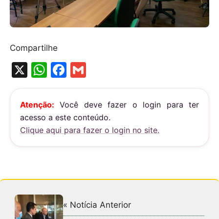
Compartilhe
X
W
F
G
h
a
m
at
c
ai
Atenção:
Você deve fazer o login para ter
s
e
l
acesso a este conteúdo.
A
b
Clique aqui para fazer o login no site.
p
o
p
o
k
« Notícia Anterior