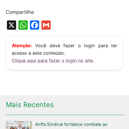
Compartilhe
X
W
F
G
h
a
m
at
c
ai
Atenção:
Você deve fazer o login para ter
s
e
l
acesso a este conteúdo.
A
b
Clique aqui para fazer o login no site.
p
o
p
o
k
Mais Recentes
Anffa Sindical fortalece combate ao