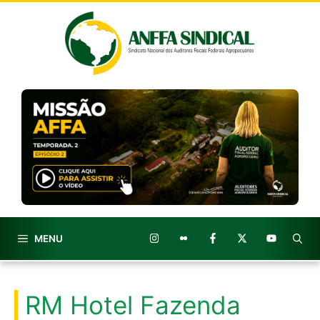
Pular
para
o
conteúdo
MENU
RM Hotel Fazenda