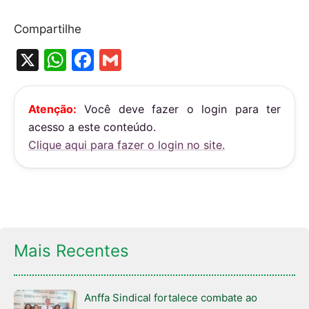
Compartilhe
X
W
F
G
h
a
m
at
c
ai
Atenção:
Você deve fazer o login para ter
s
e
l
acesso a este conteúdo.
A
b
Clique aqui para fazer o login no site.
p
o
p
o
k
Mais Recentes
Anffa Sindical fortalece combate ao