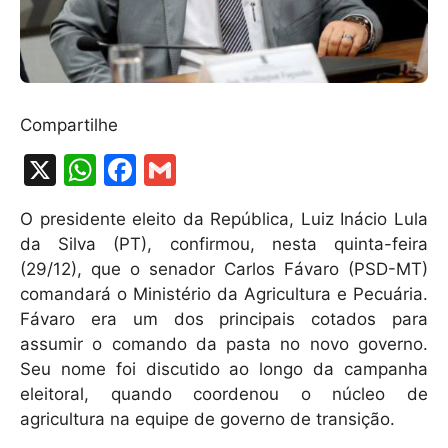
Compartilhe
X
W
F
G
h
a
m
O presidente eleito da República, Luiz Inácio Lula
at
c
ai
da Silva (PT), confirmou, nesta quinta-feira
s
e
l
(29/12), que o senador Carlos Fávaro (PSD-MT)
A
b
comandará o Ministério da Agricultura e Pecuária.
Fávaro era um dos principais cotados para
p
o
assumir o comando da pasta no novo governo.
p
o
Seu nome foi discutido ao longo da campanha
k
eleitoral, quando coordenou o núcleo de
agricultura na equipe de governo de transição.