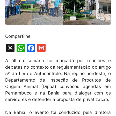
Compartilhe
X
W
F
G
h
a
m
A última semana foi marcada por reuniões e
at
c
ai
debates no contexto da regulamentação do artigo
s
e
l
5º da Lei do Autocontrole. Na região nordeste, o
A
b
Departamento de Inspeção de Produtos de
Origem Animal (Dipoa) convocou agendas em
p
o
Pernambuco e na Bahia para dialogar com os
p
o
servidores e defender a proposta de privatização.
k
Na Bahia, o evento foi conduzido pela diretora