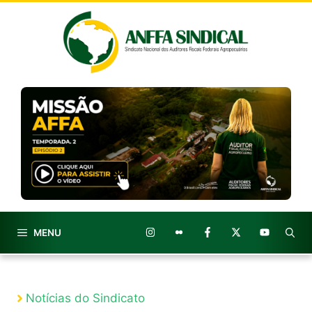
Pular
para
o
conteúdo
MENU
Notícias do Sindicato