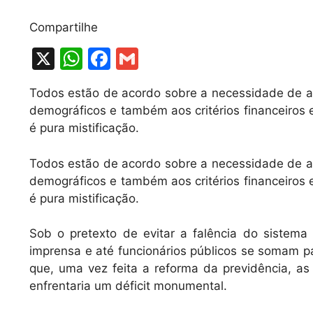
Compartilhe
X
W
F
G
h
a
m
Todos estão de acordo sobre a necessidade de ad
at
c
ai
demográficos e também aos critérios financeiros
s
e
l
é pura mistificação.
A
b
Todos estão de acordo sobre a necessidade de ad
p
o
demográficos e também aos critérios financeiros
p
o
é pura mistificação.
k
Sob o pretexto de evitar a falência do sistema 
imprensa e até funcionários públicos se somam pa
que, uma vez feita a reforma da previdência, as
enfrentaria um déficit monumental.