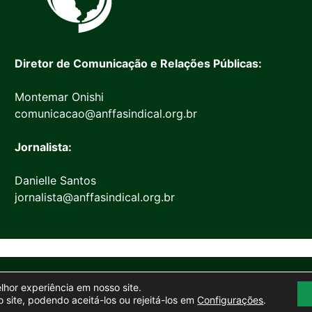
Diretor de Comunicação e Relações Públicas:
Montemar Onishi
comunicacao@anffasindical.org.br
Jornalista:
Danielle Santos
jornalista@anffasindical.org.br
© 2026 Anffa Sindical
elhor experiência em nosso site.
Site desenvolvido por
Marketing Objetivo
 site, podendo aceitá-los ou rejeitá-los em
Configurações
.