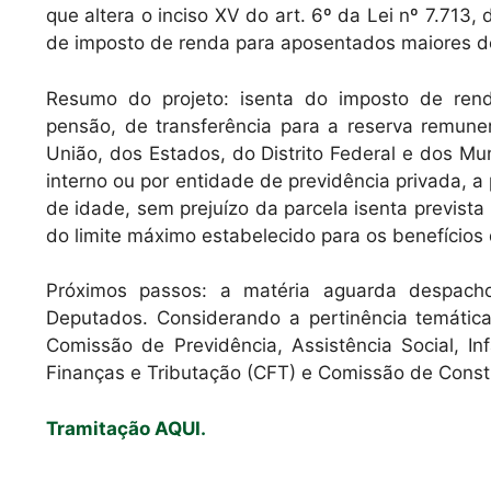
at
c
ai
que altera o inciso XV do art. 6º da Lei nº 7.713
s
e
l
de imposto de renda para aposentados maiores de
A
b
Resumo do projeto: isenta do imposto de ren
p
o
pensão, de transferência para a reserva remune
p
o
União, dos Estados, do Distrito Federal e dos Muni
k
interno ou por entidade de previdência privada, a
de idade, sem prejuízo da parcela isenta prevista
do limite máximo estabelecido para os benefícios
Próximos passos: a matéria aguarda despac
Deputados. Considerando a pertinência temátic
Comissão de Previdência, Assistência Social, I
Finanças e Tributação (CFT) e Comissão de Consti
Tramitação AQUI.