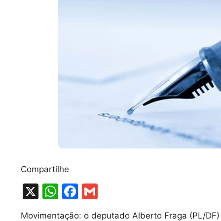
Compartilhe
X
W
F
G
h
a
m
Movimentação: o deputado Alberto Fraga (PL/DF) 