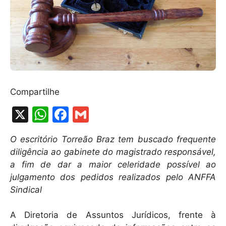
Compartilhe
X
W
F
G
h
a
m
O escritório Torreão Braz tem buscado frequente
at
c
ai
diligência ao gabinete do magistrado responsável,
s
e
l
a fim de dar a maior celeridade possível ao
A
b
julgamento dos pedidos realizados pelo ANFFA
Sindical
p
o
p
o
A Diretoria de Assuntos Jurídicos, frente à