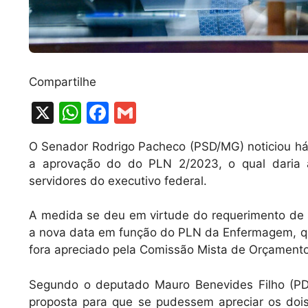
Compartilhe
X
W
F
G
h
a
m
O Senador Rodrigo Pacheco (PSD/MG) noticiou há
at
c
ai
a aprovação do do PLN 2/2023, o qual daria 
s
e
l
servidores do executivo federal.
A
b
A medida se deu em virtude do requerimento de 
p
o
a nova data em função do PLN da Enfermagem, qu
p
o
fora apreciado pela Comissão Mista de Orçament
k
Segundo o deputado Mauro Benevides Filho (PD
proposta para que se pudessem apreciar os dois