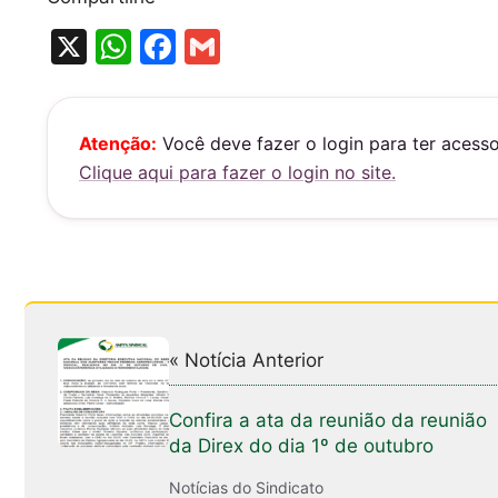
X
W
F
G
h
a
m
at
c
ai
s
e
l
Atenção:
Você deve fazer o login para ter acess
Clique aqui para fazer o login no site.
A
b
p
o
p
o
k
« Notícia Anterior
Confira a ata da reunião da reunião
da Direx do dia 1º de outubro
Notícias do Sindicato