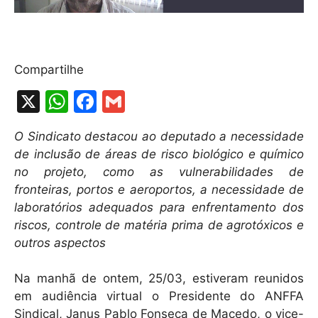
Compartilhe
X
W
F
G
h
a
m
O Sindicato destacou ao deputado a necessidade
at
c
ai
de inclusão de áreas de risco biológico e químico
s
e
l
no projeto, como as vulnerabilidades de
A
b
fronteiras, portos e aeroportos, a necessidade de
laboratórios adequados para enfrentamento dos
p
o
riscos, controle de matéria prima de agrotóxicos e
p
o
outros aspectos
k
Na manhã de ontem, 25/03, estiveram reunidos
em audiência virtual o Presidente do ANFFA
Sindical, Janus Pablo Fonseca de Macedo, o vice-