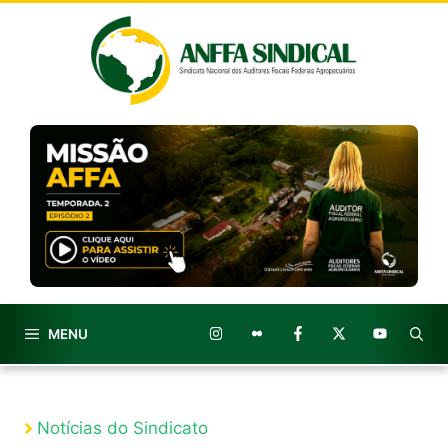
Pular
para
o
conteúdo
MENU
Notícias do Sindicato