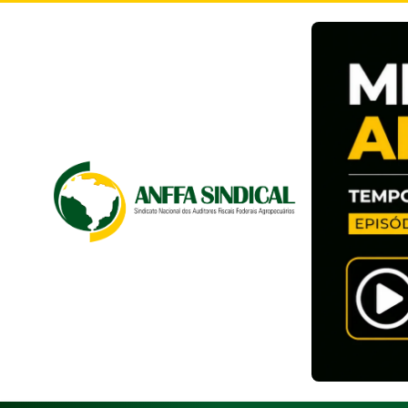
Pular
para
o
conteúdo