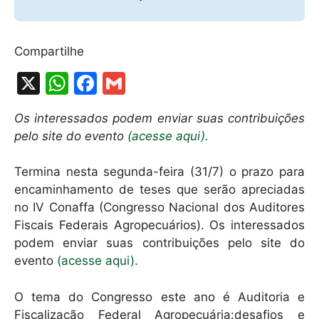
Compartilhe
X
W
F
G
h
a
m
Os interessados podem enviar suas contribuições
at
c
ai
pelo site do evento
(acesse aqui).
s
e
l
A
b
Termina nesta segunda-feira (31/7) o prazo para
encaminhamento de teses que serão apreciadas
p
o
no IV Conaffa (Congresso Nacional dos Auditores
p
o
Fiscais Federais Agropecuários). Os interessados
k
podem enviar suas contribuições pelo site do
evento
(acesse aqui)
.
O tema do Congresso este ano é Auditoria e
Fiscalização Federal Agropecuária:desafios e