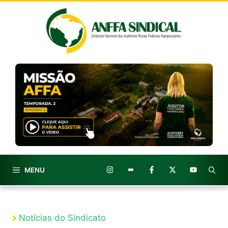
Pular
para
o
conteúdo
MENU
Notícias do Sindicato