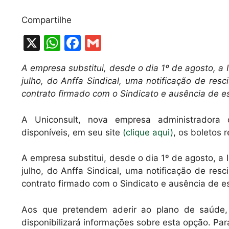
Compartilhe
X
W
F
G
h
a
m
A empresa substitui, desde o dia 1º de agosto, 
at
c
ai
julho, do Anffa Sindical, uma notificação de res
s
e
l
contrato firmado com o Sindicato e ausência de e
A
b
A Uniconsult, nova empresa administradora
p
o
disponíveis, em seu site
(clique aqui)
, os boletos 
p
o
k
A empresa substitui, desde o dia 1º de agosto, 
julho, do Anffa Sindical, uma notificação de res
contrato firmado com o Sindicato e ausência de e
Aos que pretendem aderir ao plano de saúde, 
disponibilizará informações sobre esta opção. Par