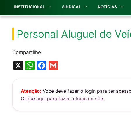
INSTITUCIONAL
SINDICAL
NOTÍCIAS
Personal Aluguel de Veí
Compartilhe
X
W
F
G
h
a
m
at
c
ai
s
e
l
Atenção:
Você deve fazer o login para ter acess
Clique aqui para fazer o login no site.
A
b
p
o
p
o
k