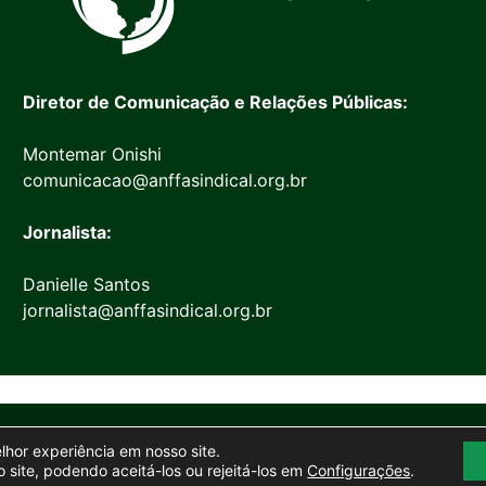
Diretor de Comunicação e Relações Públicas:
Montemar Onishi
comunicacao@anffasindical.org.br
Jornalista:
Danielle Santos
jornalista@anffasindical.org.br
© 2026 Anffa Sindical
elhor experiência em nosso site.
Site desenvolvido por
Marketing Objetivo
 site, podendo aceitá-los ou rejeitá-los em
Configurações
.