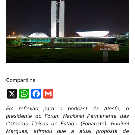
Compartilhe
X
W
F
G
h
a
m
Em reflexão para o podcast da Alesfe, o
at
c
ai
presidente do Fórum Nacional Permanente das
s
e
l
Carreiras Típicas de Estado (Fonacate), Rudinei
A
b
Marques, afirmou que a atual proposta de