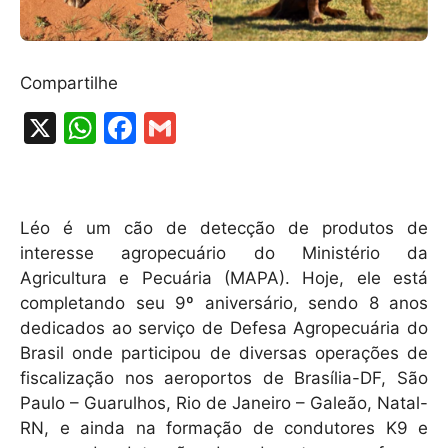
Compartilhe
X
W
F
G
h
a
m
at
c
ai
s
e
l
Léo é um cão de detecção de produtos de
A
b
interesse agropecuário do Ministério da
Agricultura e Pecuária (MAPA). Hoje, ele está
p
o
completando seu 9º aniversário, sendo 8 anos
p
o
dedicados ao serviço de Defesa Agropecuária do
k
Brasil onde participou de diversas operações de
fiscalização nos aeroportos de Brasília-DF, São
Paulo – Guarulhos, Rio de Janeiro – Galeão, Natal-
RN, e ainda na formação de condutores K9 e