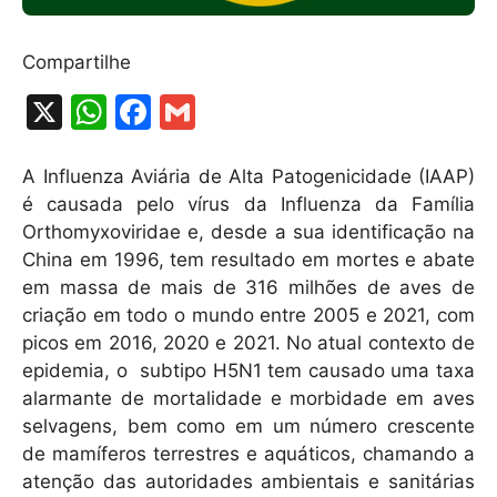
Compartilhe
X
W
F
G
h
a
m
at
c
ai
A Influenza Aviária de Alta Patogenicidade (IAAP)
é causada pelo vírus da Influenza da Família
s
e
l
Orthomyxoviridae e, desde a sua identificação na
A
b
China em 1996, tem resultado em mortes e abate
p
o
em massa de mais de 316 milhões de aves de
p
o
criação em todo o mundo entre 2005 e 2021, com
picos em 2016, 2020 e 2021. No atual contexto de
k
epidemia, o subtipo H5N1 tem causado uma taxa
alarmante de mortalidade e morbidade em aves
selvagens, bem como em um número crescente
de mamíferos terrestres e aquáticos, chamando a
atenção das autoridades ambientais e sanitárias