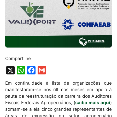
Compartilhe
X
W
F
G
h
a
m
Em continuidade à lista de organizações que
at
c
ai
manifestaram-se nos últimos meses em apoio à
s
e
l
pauta da reestruturação da carreira dos Auditores
A
b
Fiscais Federais Agropecuários, (
saiba mais aqui
)
somam-se a ela cinco grandes representantes de
p
o
áreas de expressão no setor agropecuário