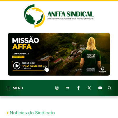
Pular
para
o
conteúdo
MENU
Notícias do Sindicato