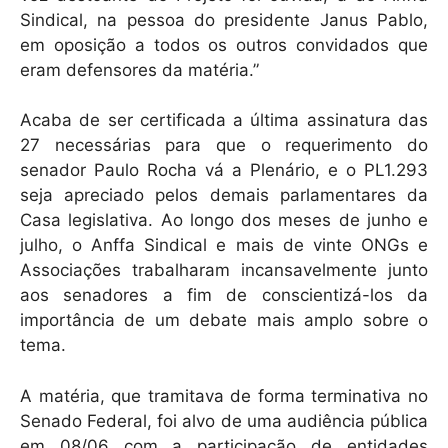
p
o
Sindical, na pessoa do presidente Janus Pablo,
k
em oposição a todos os outros convidados que
eram defensores da matéria.”
Acaba de ser certificada a última assinatura das
27 necessárias para que o requerimento do
senador Paulo Rocha vá a Plenário, e o PL1.293
seja apreciado pelos demais parlamentares da
Casa legislativa. Ao longo dos meses de junho e
julho, o Anffa Sindical e mais de vinte ONGs e
Associações trabalharam incansavelmente junto
aos senadores a fim de conscientizá-los da
importância de um debate mais amplo sobre o
tema.
A matéria, que tramitava de forma terminativa no
Senado Federal, foi alvo de uma audiência pública
em 08/06 com a participação de entidades