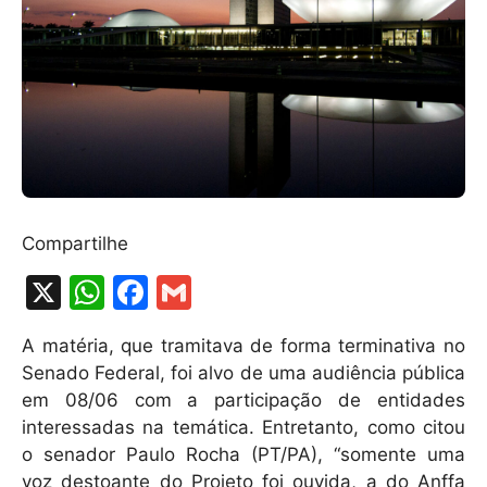
Compartilhe
X
W
F
G
h
a
m
A matéria, que tramitava de forma terminativa no
at
c
ai
Senado Federal, foi alvo de uma audiência pública
s
e
l
em 08/06 com a participação de entidades
A
b
interessadas na temática. Entretanto, como citou
o senador Paulo Rocha (PT/PA), “somente uma
p
o
voz destoante do Projeto foi ouvida, a do Anffa